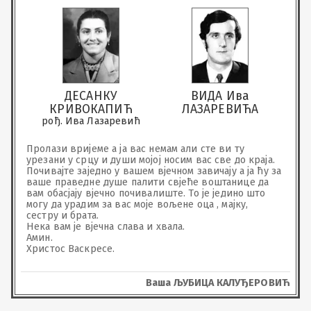
ДЕСАНКУ
ВИДА Ива
КРИВОКАПИЋ
ЛАЗАРЕВИЋА
рођ. Ива Лазаревић
Пролази вријеме а ја вас немам али сте ви ту 
урезани у срцу и души мојој носим вас све до краја. 
Почивајте заједно у вашем вјечном завичају а ја ћу за 
ваше праведне душе палити свјеће воштанице да 
вам обасјају вјечно почивалиште. То је једино што 
могу да урадим за вас моје вољене оца , мајку, 
сестру и брата.

Нека вам је вјечна слава и хвала.

Амин.

Христос Васкресе.
Ваша ЉУБИЦА КАЛУЂЕРОВИЋ