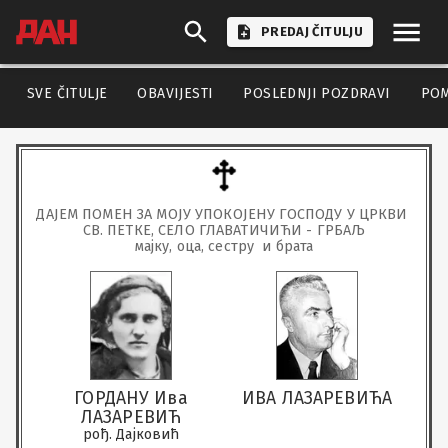
PREDAJ ČITULJU
SVE ČITULJE
OBAVIJESTI
POSLEDNJI POZDRAVI
PO
ДАЈЕМ ПОМЕН ЗА МОЈУ УПОКОЈЕНУ ГОСПОДУ У ЦРКВИ 
СВ. ПЕТКЕ, СЕЛО ГЛАВАТИЧИЋИ - ГРБАЉ

мајку, оца, сестру  и брата
ГОРДАНУ Ива
ИВА ЛАЗАРЕВИЋА
ЛАЗАРЕВИЋ
рођ. Дајковић