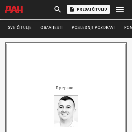
PREDAJ ČITULJU
SVE ČITULJE
OBAVIJESTI
POSLEDNJI POZDRAVI
PO
Прерано...