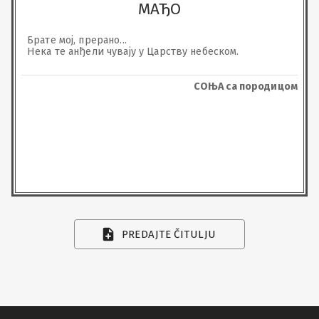
МАЂО
Брате мој, прерано...

Нека те анђели чувају у Царству небеском.
СОЊА са породицом
PREDAJTE ČITULJU