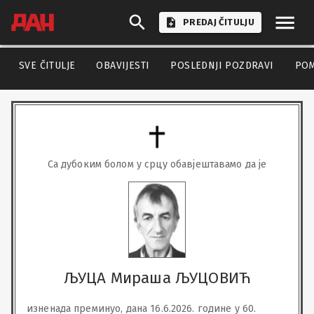
PREDAJ ČITULJU
SVE ČITULJE
OBAVIJESTI
POSLEDNJI POZDRAVI
PO
Са дубоким болом у срцу обавјештавамо да је
ЉУЦА Мираша ЉУЦОВИЋ
изненада преминуо, дана 16.6.2026. године у 60. 