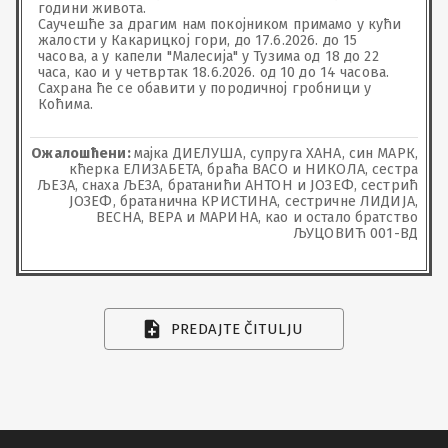
години живота.

Саучешће за драгим нам покојником примамо у кући 
жалости у Какарицкој гори, до 17.6.2026. до 15 
часова, а у капели "Малесија" у Тузима од 18 до 22 
часа, као и у четвртак 18.6.2026. од 10 до 14 часова.

Сахрана ће се обавити у породичној гробници у 
Коћима.
Ожалошћени:
мајка ДИЕЛУША, супруга ХАНА, син МАРК,
кћерка ЕЛИЗАБЕТА, браћа ВАСО и НИКОЛА, сестра
ЉЕЗА, снаха ЉЕЗА, братанићи АНТОН и ЈОЗЕФ, сестрић
ЈОЗЕФ, братанична КРИСТИНА, сестричне ЛИДИЈА,
ВЕСНА, ВЕРА и МАРИНА, као и остало братство
ЉУЦОВИЋ 001-ВД
PREDAJTE ČITULJU