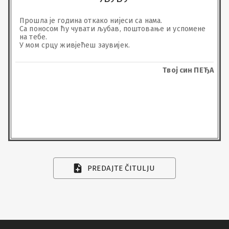
Прошла је година откако нијеси са нама. 

Са поносом ћу чувати љубав, поштовање и успомене 
на тебе. 

У мом срцу живјећеш заувијек.
Твој син ПЕЂА
PREDAJTE ČITULJU