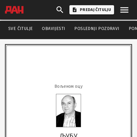
PREDAJ ČITULJU
SVE ČITULJE
OBAVIJESTI
POSLEDNJI POZDRAVI
PO
Вољеном оцу
ЉУБУ