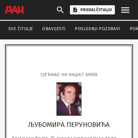
PREDAJ ČITULJU
SVE ČITULJE
OBAVIJESTI
POSLEDNJI POZDRAVI
PO
СЈЕЋАЊЕ НА НАШЕГ БРАТА
ЉУБОМИРА ПЕРУНОВИЋА