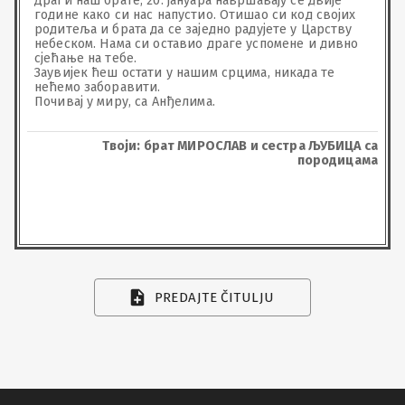
Драги наш брате, 20. јануара навршавају се двије 
године како си нас напустио. Отишао си код својих 
родитеља и брата да се заједно радујете у Царству 
небеском. Нама си оставио драге успомене и дивно 
сјећање на тебе. 

Заувијек ћеш остати у нашим срцима, никада те 
нећемо заборавити. 

Почивај у миру, са Анђелима.
Твоји: брат МИРОСЛАВ и сестра ЉУБИЦА са
породицама
PREDAJTE ČITULJU