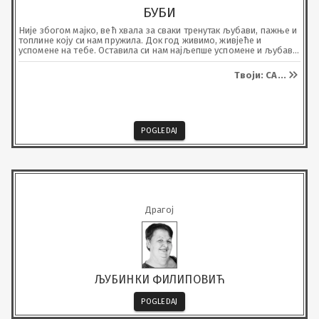
БУБИ
Није збогом мајко, већ хвала за сваки тренутак љубави, пажње и 
топлине коју си нам пружила. Док год живимо, живјеће и 
успомене на тебе. Оставила си нам најљепше успомене и љубав 
која не престаје твојим одласком. 

Бол због растанка је велика, али је још већа захвалност што си 
Твоји: СА
...
била дио наших живота. 

Почивај у миру.
POGLEDAJ
Драгој
ЉУБИНКИ ФИЛИПОВИЋ
POGLEDAJ