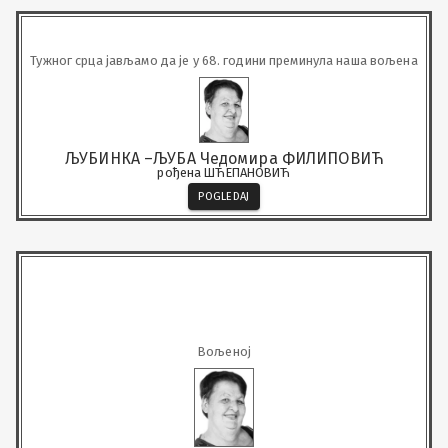
Тужног срца јављамо да је у 68. години преминула наша вољена
ЉУБИНКА –ЉУБА Чедомира ФИЛИПОВИЋ
рођена ШЋЕПАНОВИЋ
POGLEDAJ
Вољеној