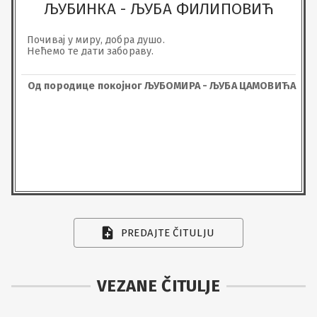
ЉУБИНКА - ЉУБА ФИЛИПОВИЋ
Почивај у миру, добра душо. 

Нећемо те дати забораву.
Од породице покојног ЉУБОМИРА - ЉУБА ЦАМОВИЋА
PREDAJTE ČITULJU
VEZANE ČITULJE