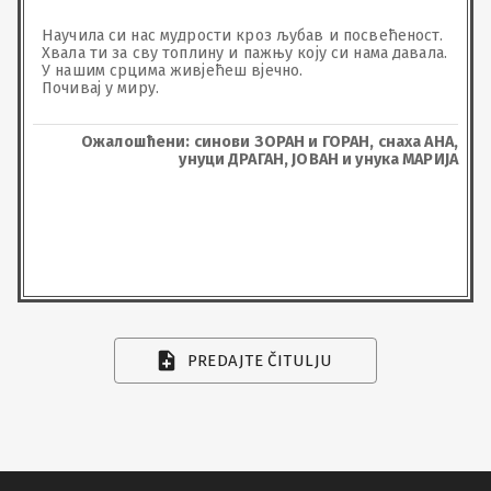
Научила си нас мудрости кроз љубав и посвећеност. 
Хвала ти за сву топлину и пажњу коју си нама давала.

У нашим срцима живјећеш вјечно.

Почивај у миру.
Ожалошћени: синови ЗОРАН и ГОРАН, снаха АНА,
унуци ДРАГАН, ЈОВАН и унука МАРИЈА
PREDAJTE ČITULJU