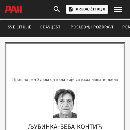
PREDAJ ČITULJU
SVE ČITULJE
OBAVIJESTI
POSLEDNJI POZDRAVI
PO
Прошло је 40 дана од када није са нама наша вољена
ЉУБИНКА-БЕБА КОНТИЋ