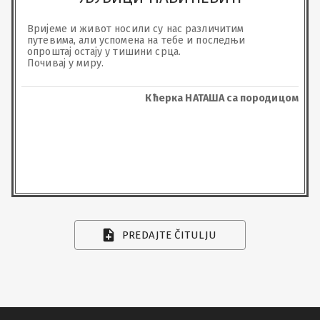
Вријеме и живот носили су нас различитим 
путевима, али успомена на тебе и последњи 
опроштај остају у тишини срца.

Почивај у миру.
Кћерка НАТАША са породицом
PREDAJTE ČITULJU