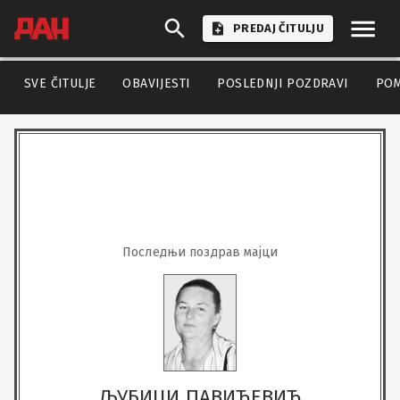
PREDAJ ČITULJU
SVE ČITULJE
OBAVIJESTI
POSLEDNJI POZDRAVI
PO
Последњи поздрав мајци
ЉУБИЦИ ПАВИЋЕВИЋ