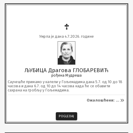
Умрла је дана 4.7.2026. године
ЉУБИЦА Драгова ГЛОБАРЕВИЋ
рођена Мудреша
Саучешће примамо у капели у Гољемадима дана 5.7. од 10 до 18 
часова и дана 6.7. од 10 до 14 часова када ће се обавити 
сахрана на гробљу у Гољемадима.
Ожалошћени: ...
POGLEDAJ