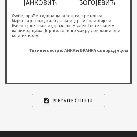
ЈАНКОВИЋ
БОГОЈЕВИЋ
Љубе, прође година дана тешка, претешка.

Мајка ти је пожурила да ти и у рају боли лијечи. 

Њено срце  није издражало. Увијек ће те бити у 
нашим срцима. Јер вољени не умиру док живе они 
који их воле.
Тетке и сестре: АНКА и БРАНКА са породицом
PREDAJTE ČITULJU