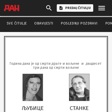
PREDAJ ČITULJU
SVE ČITULJE
OBAVIJESTI
POSLEDNJI POZDRAVI
PO
Година дана је од смрти драге и вољене  и  двадесет 
три дана од смрти вољене
ЉУБИЦЕ
СТАНКЕ