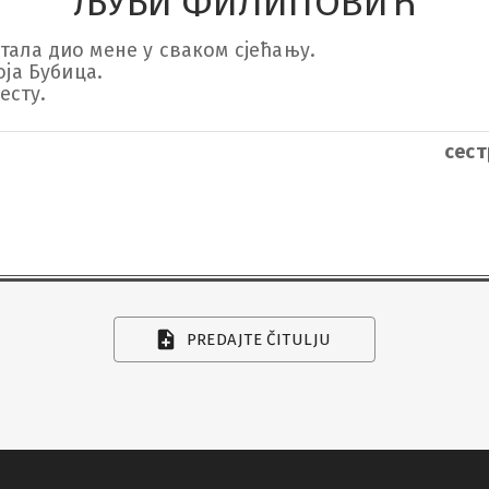
ЉУБИ ФИЛИПОВИЋ
ала дио мене у сваком сјећању.

ја Бубица.

есту.
сес
PREDAJTE ČITULJU