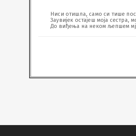
Ниси отишла, само си тише пост
Заувијек остајеш моја сестра, мо
До виђења на неком љепшем мј