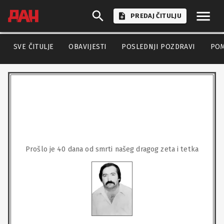
PREDAJ ČITULJU
SVE ČITULJE
OBAVIJESTI
POSLEDNJI POZDRAVI
PO
Prošlo je 40 dana od smrti našeg dragog zeta i tetka