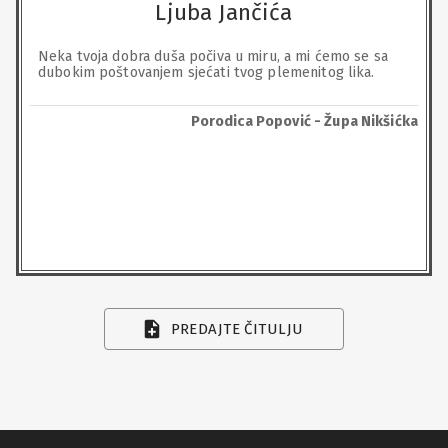
Ljuba Jančića
Neka tvoja dobra duša počiva u miru, a mi ćemo se sa 
dubokim poštovanjem sjećati tvog plemenitog lika.
Porodica Popović - Župa Nikšićka
PREDAJTE ČITULJU