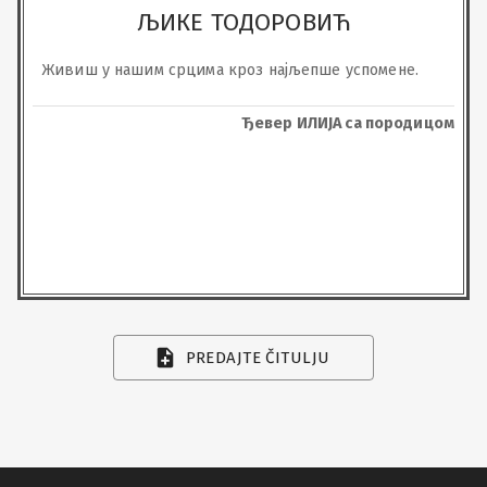
ЉИКЕ ТОДОРОВИЋ
Живиш у нашим срцима кроз најљепше успомене.
Ђевер ИЛИЈА са породицом
PREDAJTE ČITULJU