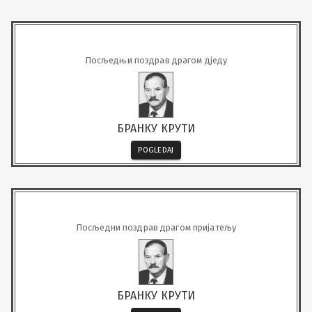
Посљедњи поздрав драгом д‌једу
БРАНКУ КРУТИ
POGLEDAJ
Посљедни поздрав драгом пријатељу
БРАНКУ КРУТИ