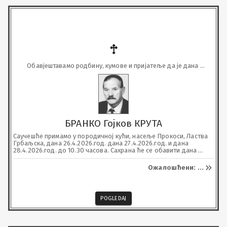
Обавјештавамо родбину, кумове и пријатеље да је дана 
26.4.2026. у 77. години, преминуо наш драги
БРАНКО Гојков КРУТА
Саучешће примамо у породичној кући, насеље Прокоси, Ластва 
Грбаљска, дана 26.4.2026.год. дана 27.4.2026.год. и дана 
28.4.2026.год. до 10.30 часова. Сахрана ће се обавити дана 
28.04.2026.год. у 11 часова пред црквом Светог Ђорђа у селу 
Главати, Грбаљ.
Ожалошћени: ...
POGLEDAJ