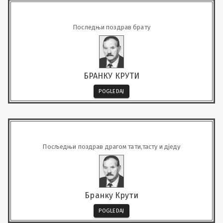
Последњи поздрав брату
БРАНКУ КРУТИ
POGLEDAJ
Посљедњи поздрав драгом тати,тасту и д‌једу
Бранку Крути
POGLEDAJ