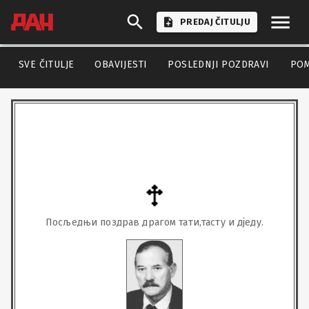
PREDAJ ČITULJU
SVE ČITULJE
OBAVIJESTI
POSLEDNJI POZDRAVI
PO
Посљедњи поздрав драгом тати,тасту и д‌једу.