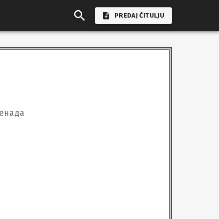
PREDAJ ČITULJU
нада
