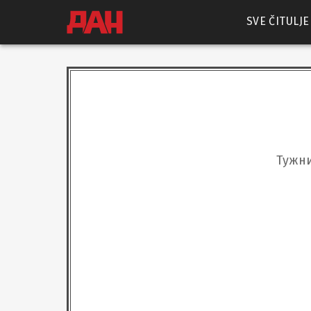
SVE ČITULJE
Тужни