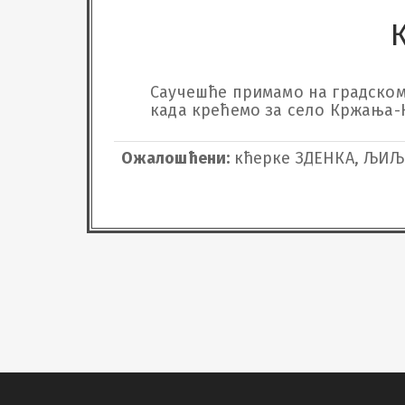
Саучешће примамо на градском г
када крећемо за село Кржања-Ку
Ожалошћени:
кћерке ЗДЕНКА, ЉИЉА