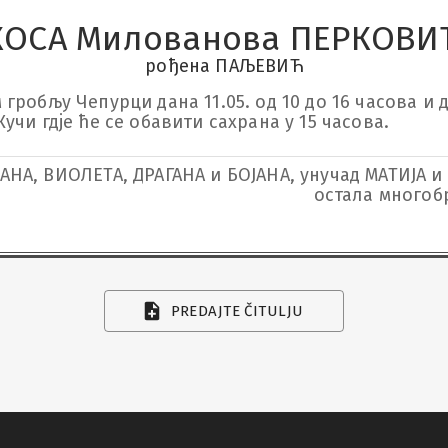
КОСА Милованова ПЕРКОВИ
рођена ПАЉЕВИЋ
робљу Чепурци дана 11.05. од 10 до 16 часова и дан
чи гдје ће се обавити сахрана у 15 часова.
НА, ВИОЛЕТА, ДРАГАНА и БОЈАНА, унучад МАТИЈА 
остала много
PREDAJTE ČITULJU