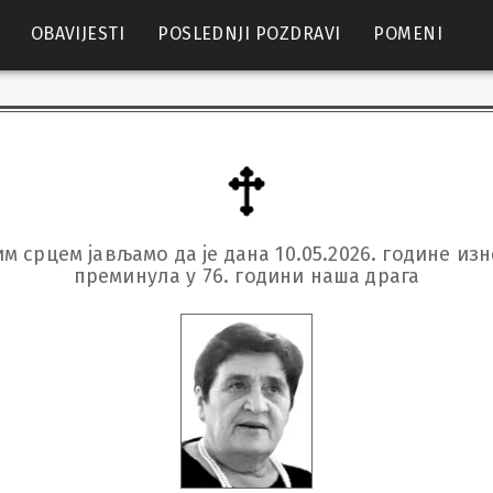
OBAVIJESTI
POSLEDNJI POZDRAVI
POMENI
м срцем јављамо да је дана 10.05.2026. године изне
преминула у 76. години наша драга