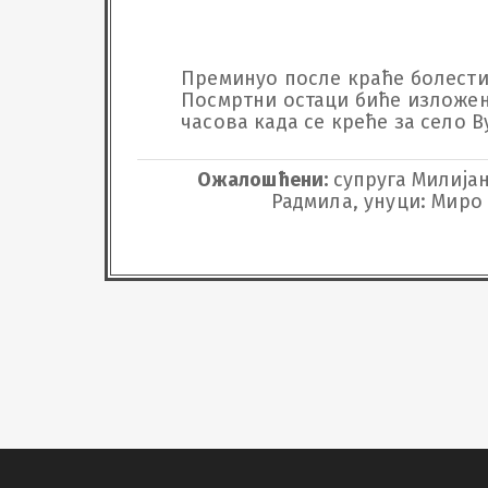
Преминуо после краће болести да
Посмртни остаци биће изложени 
часова када се креће за село Ву
Ожалошћени:
супруга Милијан
Радмила, унуци: Миро 