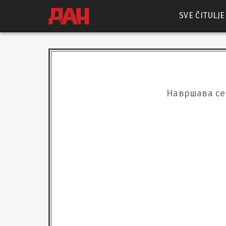
SVE ČITULJE
Навршава се 