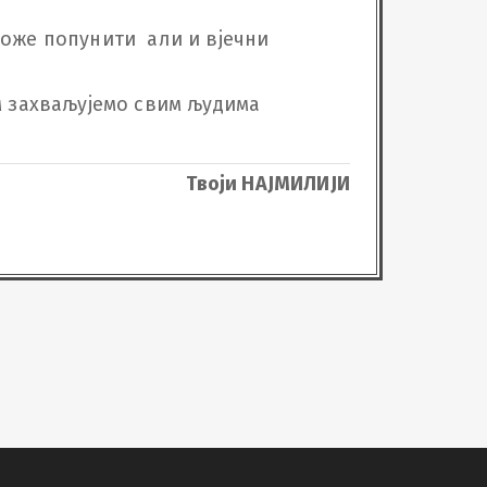
оже попунити  али и вјечни 
тем захваљујемо свим људима 
Твоји НАЈМИЛИЈИ