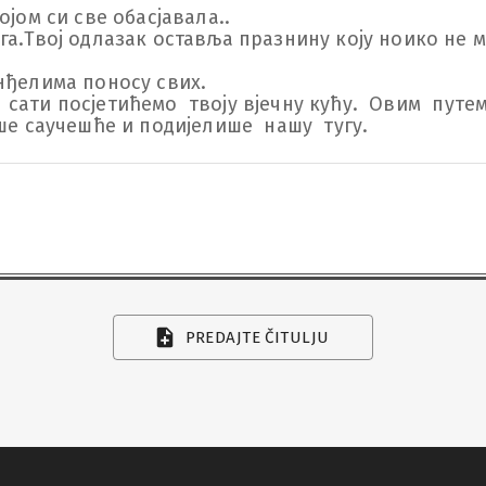
јом си све обасјавала..

га.Твој одлазак оставља празнину коју ноико не м
ђелима поносу свих.

9.  сати посјетићемо  твоју вјечну кућу.  Овим  пу
ше саучешће и подијелише  нашу  тугу.
PREDAJTE ČITULJU