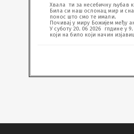
Хвала  ти за несебичну љубав ко
Била си наш ослонац мир и сна
понос што смо те имали.

Почивај у миру Божијем међу ан
У суботу 20. 06 2026  гпдине у 
који на било који начин изјави