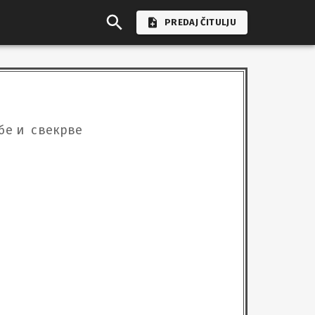
PREDAJ ČITULJU
бе и  свекрве