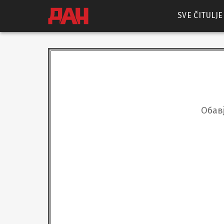
SVE ČITULJE
Обавј