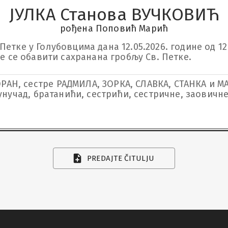
ЈУЛКА Станова ВУЧКОВИЋ
рођена Поповић Марић
тке у Голубовцима дана 12.05.2026. године од 12 д
ће се обавити сахранана гробљу Св. Петке.
РАН, сестре РАДМИЛА, ЗОРКА, СЛАВКА, СТАНКА и М
нучад, братанићи, сестрићи, сестричне, заовичне
PREDAJTE ČITULJU