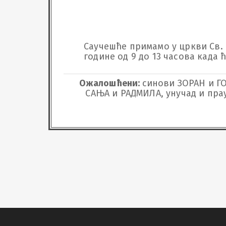
Саучешће примамо у цркви Св. Пе
године од 9 до 13 часова када 
Ожалошћени:
синови ЗОРАН и ГО
САЊА и РАДМИЛА, унучад и прау