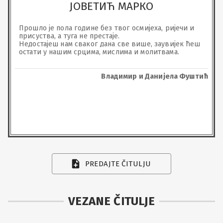
ЈОВЕТИЋ МАРКО
Прошло је пола године без твог осмијеха, ријечи и 
присуства, а туга не престаје. 

Недостајеш нам сваког дана све више, заувијек ћеш 
остати у нашим срцима, мислима и молитвама.
Владимир и Данијела Фуштић
PREDAJTE ČITULJU
VEZANE ČITULJE