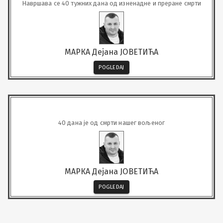
Навршава се 40 тужних дана од изненадне и преране смрти
МАРКА Дејана ЈОВЕТИЋА
POGLEDAJ
40 дана је од смрти нашег вољеног
МАРКА Дејана ЈОВЕТИЋА
POGLEDAJ