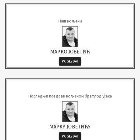
Наш вољени
МАРКО ЈОВЕТИЋ
POGLEDAJ
Последњи поздрав вољеном брату од ујака
МАРКУ ЈОВЕТИЋУ
POGLEDAJ