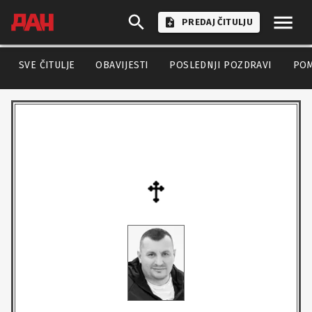
PREDAJ ČITULJU
SVE ČITULJE
OBAVIJESTI
POSLEDNJI POZDRAVI
PO