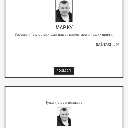
МАРКУ
Заувијек ћеш остати дио нашег колектива и наших прича.
NAŠ TAXI
...
POGLEDAJ
Тужан је ово поздрав