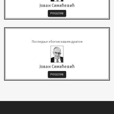
Јован Симићевић
POGLEDAJ
Последње збогом нашем драгом
Јован Симићевић
POGLEDAJ