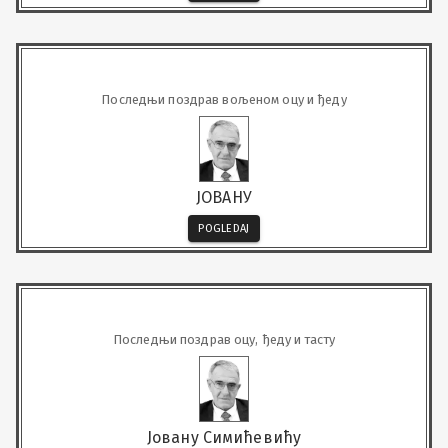
Последњи поздрав вољеном оцу и ђеду
ЈОВАНУ
POGLEDAJ
Последњи поздрав оцу, ђеду и тасту
Јовану Симићевићу