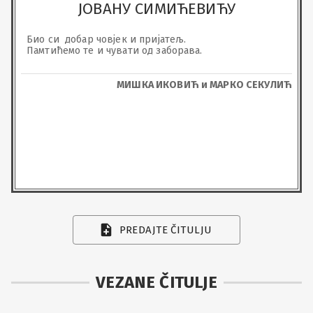
ЈОВАНУ СИМИЋЕВИЋУ
Био си  добар човјек и пријатељ.

Памтићемо те и чувати од заборава.
МИШКА ИКОВИЋ и МАРКО СЕКУЛИЋ
PREDAJTE ČITULJU
VEZANE ČITULJE