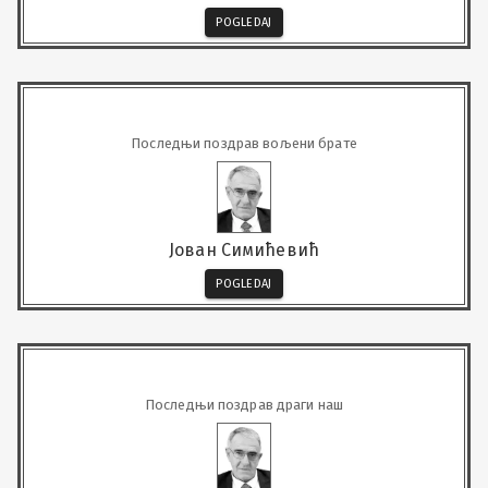
POGLEDAJ
Последњи поздрав вољени брате
Јован Симићевић
POGLEDAJ
Последњи поздрав драги наш