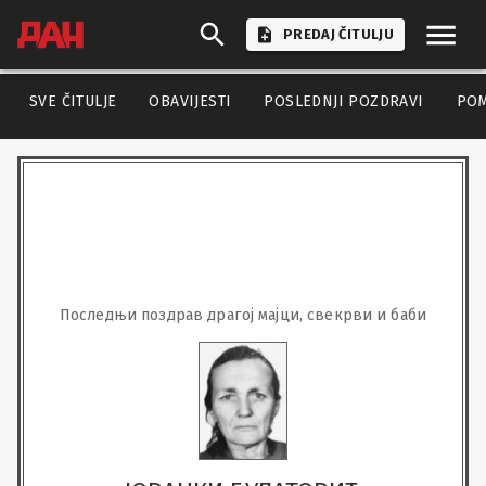
PREDAJ ČITULJU
SVE ČITULJE
OBAVIJESTI
POSLEDNJI POZDRAVI
PO
Последњи поздрав драгој мајци, свекрви и баби