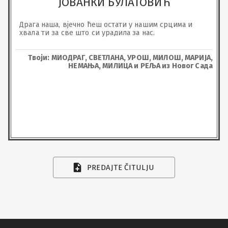
ЈОВАНКИ БУЛАТОВИЋ
Драга наша, вјечно ћеш остати у нашим срцима и 
хвала ти за све што си урадила за нас.
Твоји: МИОДРАГ, СВЕТЛАНА, УРОШ, МИЛОШ, МАРИЈА,
НЕМАЊА, МИЛИЦА и РЕЉА из Новог Сада
PREDAJTE ČITULJU