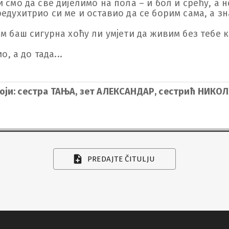
 смо да све дијелимо на пола – и бол и срећу, а н
едухитрио си ме и оставио да се борим сама, а зна
ам баш сигурна хоћу ли умјети да живим без тебе 
 а до тада...

оји: сестра ТАЊА, зет АЛЕКСАНДАР, сестрић НИКО
PREDAJTE ČITULJU