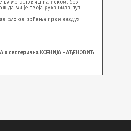
е да ме оставиш на неком, без 
ш да ми је твоја рука била пут 
кад смо од рођења први ваздух 
ЛА и сестерична КСЕНИЈА ЧАЂЕНОВИЋ