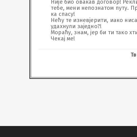
Није био овакав договор! Рекли
тебе, мени непознатом путу. Пр
ка спасу!

Нећу те изневјерити, иако нис
удахнули заједно?!

Мораћу, знам, јер би ти тако хтио,
Чекај ме!
Тв