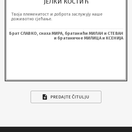
ЈЕЛКИ КОСТИЋ
Твоја племенитост и доброта заслужују наше 
доживотно сјећање.
Брат СЛАВКО, снаха МИРА, братанићи МИЛАН и СТЕВАН
и братаничне МИЛИЦА и КСЕНИЈА
PREDAJTE ČITULJU