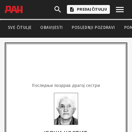
PREDAJ ČITULJU
SVE ČITULJE
OBAVIJESTI
POSLEDNJI POZDRAVI
PO
Последњи поздрав драгој сестри