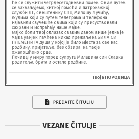
ће се служити четрдесетодневни помен. Овим путем 
се захваљујемо, хитној помоћи и патронажној 
служби ДГ, свештенику СПЦ Милошу Лучићу, 
људима који су путем телеграма и телефона 
изјавили саучешће свима који су присуствовали 
сахрани и испраћају наше мајке.

Мајко боли твој одлазак сваким даном више једна је 
мајка увијек памћена никад прежаљена.БИЛА СИ 
ПЛЕМЕНИТА душа у којој је било мјеста за све нас, 
родбину, пријатеље, без обзира  на твоје 
ожалошћено срце.

Почивај у миру поред супруга Миладина син Славка 
родитеља, брата и остале родбине.
Твоја ПОРОДИЦА
PREDAJTE ČITULJU
VEZANE ČITULJE