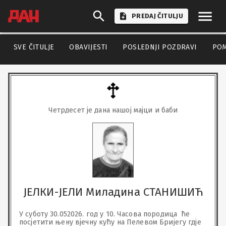
PREDAJ ČITULJU
SVE ČITULJE
OBAVIJESTI
POSLEDNJI POZDRAVI
PO
Четрдесет је дана нашој мајци и баби
ЈЕЛКИ-ЈЕЛИ Миладина СТАНИШИЋ
У суботу 30.052026. год у 10. Часова породица  ће 
посјетити њену вјечну кућу на Пелевом Бријегу гдје 