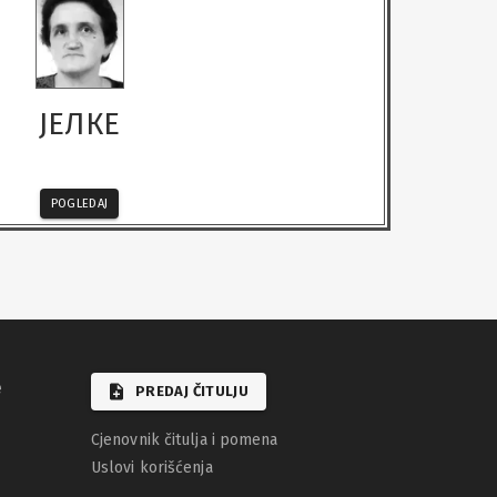
ЈЕЛКЕ
POGLEDAJ
e
PREDAJ ČITULJU
Cjenovnik čitulja i pomena
Uslovi korišćenja