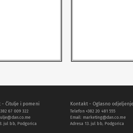
 - Čitulje i pomeni
Kontakt - Oglasno odjeljenj
+382 67 009 322
Telefon +382 20 481 555
tulje@dan.co.me
Email:
marketing@dan.co.me
3. jul bb, Podgorica
Adresa 13. jul bb, Podgorica