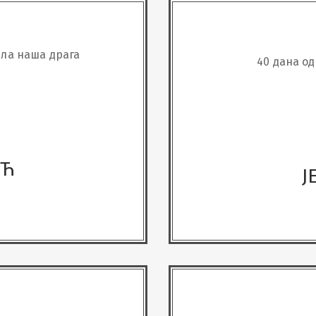
тила наша драга
40 дана од
ИЋ
Ј