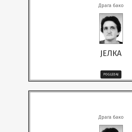
Драга бако
ЈЕЛКА
POGLEDAJ
Драга бако