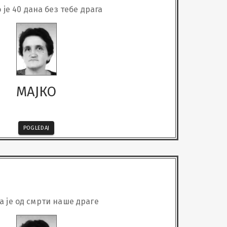
је 40 дана без тебе драга
МАЈКО
POGLEDAJ
а је од смрти наше драге