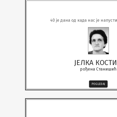
40 је дана од када нас је напус
ЈЕЛКА КОСТ
рођена Станишић
POGLEDAJ