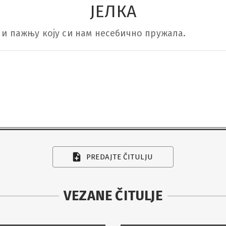
ЈЕЛКА
у и пажњу коју си нам несебично пружала.
PREDAJTE ČITULJU
VEZANE ČITULJE