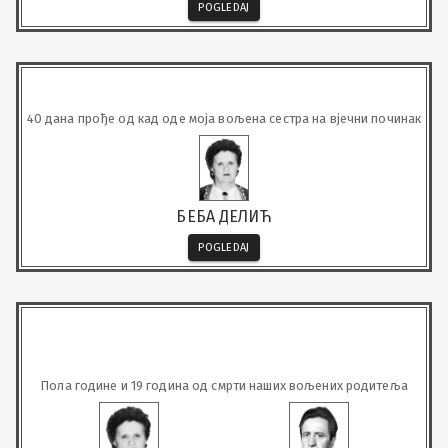
POGLEDAJ
40 дана прође од кад оде моја вољена сестра на вјечни починак
БЕБА ДЕЛИЋ
POGLEDAJ
Пола године и 19 година од смрти наших вољених родитеља