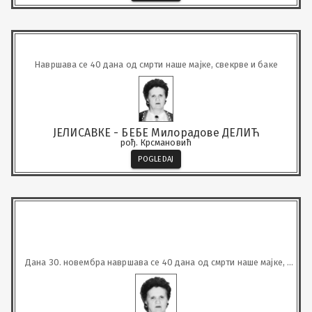
Навршава се 40 дана од смрти наше мајке, свекрве и баке
ЈЕЛИСАВКЕ - БЕБЕ Милорадове ДЕЛИЋ
рођ. Крсмановић
POGLEDAJ
Дана 30. новембра навршава се 40 дана од смрти наше мајке, 
баке, прабаке, свекрве, сестре, стрине и ујне