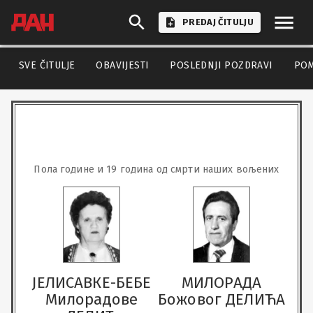
PREDAJ ČITULJU
SVE ČITULJE
OBAVIJESTI
POSLEDNJI POZDRAVI
PO
Пола године и 19 година од смрти наших вољених
ЈЕЛИСАВКЕ-БЕБЕ
МИЛОРАДА
Милорадове
Божовог ДЕЛИЋА