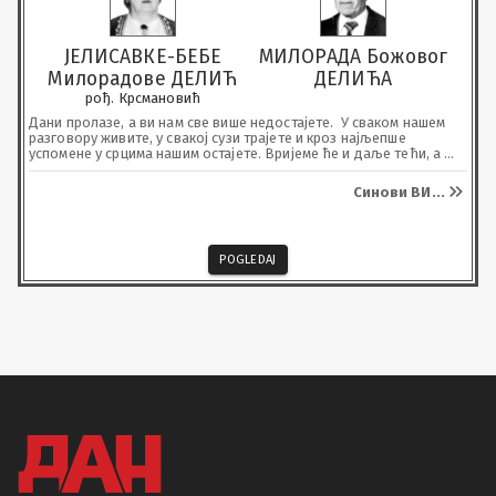
ЈЕЛИСАВКЕ-БЕБЕ
МИЛОРАДА Божовог
Милорадове ДЕЛИЋ
ДЕЛИЋА
рођ. Крсмановић
Дани пролазе, а ви нам све више недостајете.  У сваком нашем 
разговору живите, у свакој сузи трајете и кроз најљепше 
успомене у срцима нашим остајете. Вријеме ће и даље тећи, а 
бол за вама вјечно ће трајати. 

У суботу, 25.4.2026. породица ће посјетити њихову вјечну кућу и 
Синови ВИ
...
залити је сузама.
POGLEDAJ