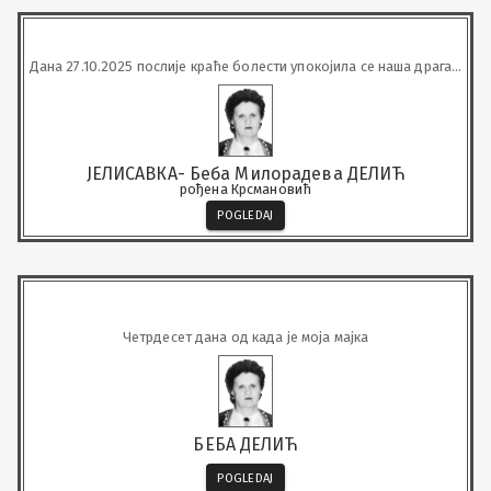
Дана 27.10.2025 послије краће болести упокојила се наша драга у
90. години
ЈЕЛИСАВКА- Беба Милорадева ДЕЛИЋ
рођена Крсмановић
POGLEDAJ
Четрдесет дана од када је моја мајка
БЕБА ДЕЛИЋ
POGLEDAJ