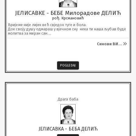
ЈЕЛИСАВКЕ - БЕБЕ Милорадове ДЕЛИЋ
рођ. Крсмановић
Вријеме није лијек већ свједок туге и бола.

Док своју душу одмараш у вјечном сну  нека ти наша љубав буде 
молитва за миран сан.

Овим путем обавјештавамо родбину, кумове и пријатеље да 
ћемо тога дана, у 10 часова, посјетити њену вјечну кућу и залити 
Синови ВИ
...
је сузама.
POGLEDAJ
Драга баба
ЈЕЛИСАВКА - БЕБА ДЕЛИЋ