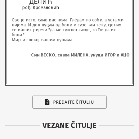
ДЕЛИЋ
рођ. Крсмановић
Све је исто, само вас нема. Гледам по соби, а уста ми 
нијема. И док пуцам од боли и сузе  ми теку, сјетим 
се ваших ријечи "да ме тужног виде, то ће да их 
боли."

Мир и спокој вашим душама.
Син ВЕСКО, снаха МИЛЕНА, унуци ИГОР и АЦО
PREDAJTE ČITULJU
VEZANE ČITULJE