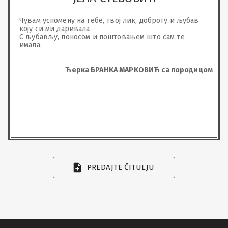
Чувам успомену на тебе, твој лик, доброту и љубав 
коју си ми даривала.

С љубављу, поносом и поштовањем што сам те 
имала.
Ћерка БРАНКА МАРКОВИЋ са породицом
PREDAJTE ČITULJU