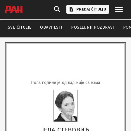
PREDAJ ČITULJU
SVE ČITULJE
OBAVIJESTI
POSLEDNJI POZDRAVI
PO
Пола године је од кад није са нама
ЈЕЛА СТЕВОВИЋ