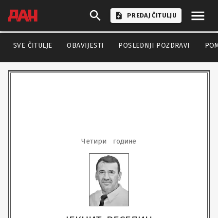
PREDAJ ČITULJU
SVE ČITULJE
OBAVIJESTI
POSLEDNJI POZDRAVI
PO
Четири   године