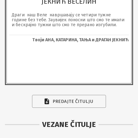
ЈЕКНИЋ ВЕСЕЛИН
Драги  наш Веле  навршавају се четири тужне 
године без тебе. Заувијек поносни што смо те имали 
и бескрајно тужни што смо те прерано изгубили.
Твоји АНА, КАТАРИНА, ТАЊА и ДРАГАН ЈЕКНИЋ
PREDAJTE ČITULJU
VEZANE ČITULJE