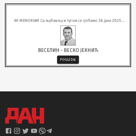
IM MEMORIAM Са љубављу и тугом се сјећамо 28.јуна 2025.
Навршавају се три тужне године од када није са нама наш
вољени
ВЕСЕЛИН - ВЕСКО ЈЕКНИЋ
POGLEDAJ