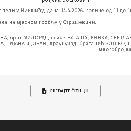
рођена Бошковић
ели у Никшићу, дана 14.4.2026. године од 11 до 16
сова на мјесном гробљу у Страшевини.
НА, брат МИЛОРАД, снахе НАТАША, ВИНКА, СВЕТЛАН
А, ТИЈАНА и ЈОВАН, праунучад, братанић БОШКО, 
многобројн
PREDAJTE ČITULJU