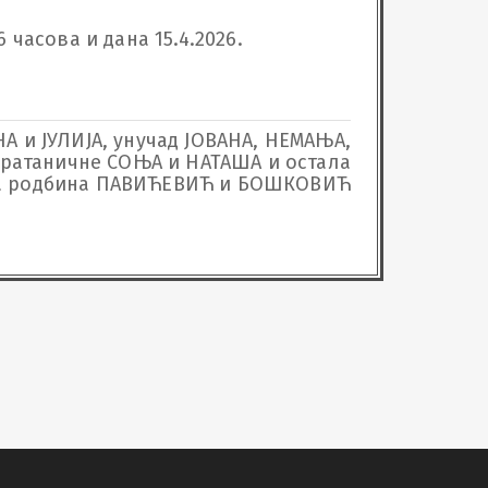
 часова и дана 15.4.2026. 
А и ЈУЛИЈА, унучад ЈОВАНА, НЕМАЊА,
братаничне СОЊА и НАТАША и остала
а родбина ПАВИЋЕВИЋ и БОШКОВИЋ