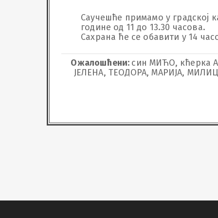
Саучешће примамо у градској кап
године од 11 до 13.30 часова.

Сахрана ће се обавити у 14 ча
Ожалошћени:
син МИЋО, кћерка А
ЈЕЛЕНА, ТЕОДОРА, МАРИЈА, МИЛИЦ