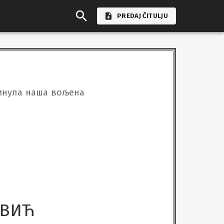
PREDAJ ČITULJU
еминула наша вољена
ЕВИЋ