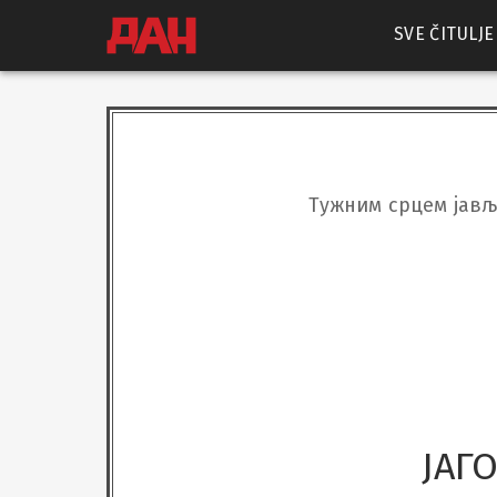
SVE ČITULJE
Тужним срцем јавља
ЈАГ