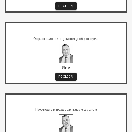
POGLEDAJ
Опраштамо се од нашег доброг кума
Ива
POGLEDAJ
Посљедњи поздрав нашем драгом