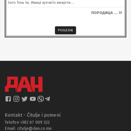
Зато ћеш ти, Ивице вјечито живјети.

Нека ти Господ подари рајско насеље јер си га својим поштеним 
и честитим животом заслужио.

ПОРОДИЦА
...
Почивај у миру, драги пријатељу.
POGLEDAJ
Kontakt - Čitulje i pomeni
Telefon +382 67 009 322
Email:
citulje@dan.co.me