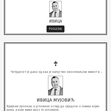
ИВИЦА
POGLEDAJ
Четрдесет је дана од каа је напустио овоземаљски живот и 
преселио се у царство небеско, наш драги
ИВИЦА МУЈОВИЋ
Вријеме пролази, а успомене остају да свједоче о онима којих 
нема, а који живе кроз те успомене.
