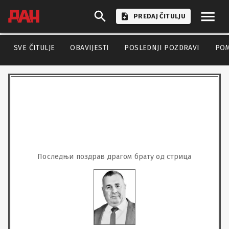
PREDAJ ČITULJU
SVE ČITULJE
OBAVIJESTI
POSLEDNJI POZDRAVI
PO
Последњи поздрав драгом брату од стрица