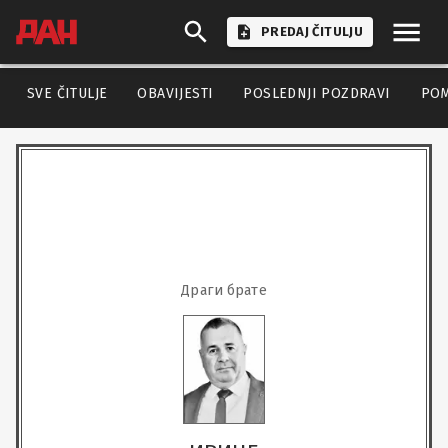
PREDAJ ČITULJU
SVE ČITULJE
OBAVIJESTI
POSLEDNJI POZDRAVI
PO
Драги брате