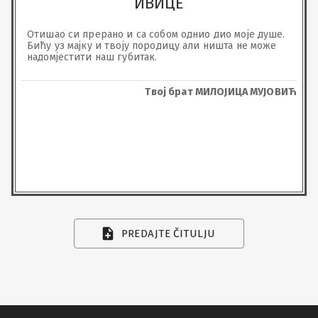
ИВИЦЕ
Отишао си прерано и са собом однио дио моје душе. 
Бићу уз мајку и твоју породицу али ништа не може 
надомјестити наш губитак.
Твој брат МИЛОЈИЦА МУЈОВИЋ
PREDAJTE ČITULJU