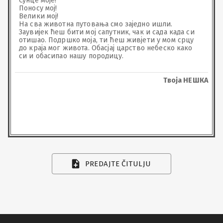
Сунце моје!

Поносу мој!

Велики мој!

На сва животна путовања смо заједно ишли. 
Заувијек ћеш бити мој сапутник, чак и сада када си 
отишао. Подршко моја, ти ћеш живјети у мом срцу 
до краја мог живота. Обасјај царство небеско како 
си и обасипао нашу породицу.
Твоја НЕШКА
PREDAJTE ČITULJU