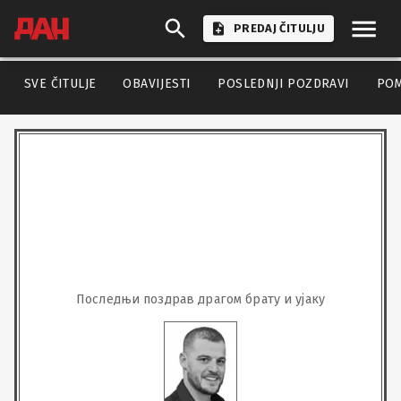
PREDAJ ČITULJU
SVE ČITULJE
OBAVIJESTI
POSLEDNJI POZDRAVI
PO
Последњи поздрав драгом брату и ујаку