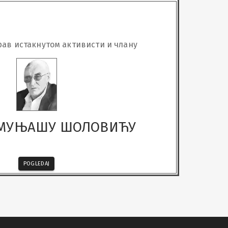
ав истакнутом активисти и члану
-МУЊАШУ ШОЛОВИЋУ
POGLEDAJ