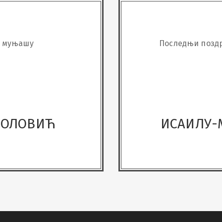
м муњашу
Последњи поздр
ШОЛОВИЋ
ИСАИЛУ