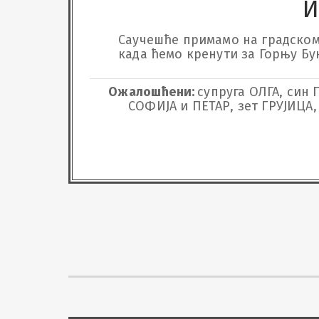
И
Саучешће примамо на градском гр
када ћемо кренути за Горњу Бук
Ожалошћени:
супруга ОЛГА, син
СОФИЈА и ПЕТАР, зет ГРУЈИЦА