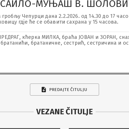
САИЛО-МУЊАШ В. ШОЛОВ
обљу Чепурци дана 2.2.2026. од 14.30 до 17 часова
овицу гдје ће се обавити сахрана у 15 часова.
 ПРЕДРАГ, кћерка МИЛКА, браћа ЈОВАН и ЗОРАН, сна
, братанићи, братаничне, сестрић, сестричина и
PREDAJTE ČITULJU
VEZANE ČITULJE