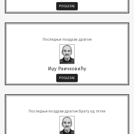
POGLEDAJ
Последњи поздрав драгом
Иџу Раичковићу
POGLEDAJ
Последњи поздрав драгом брату од тетке