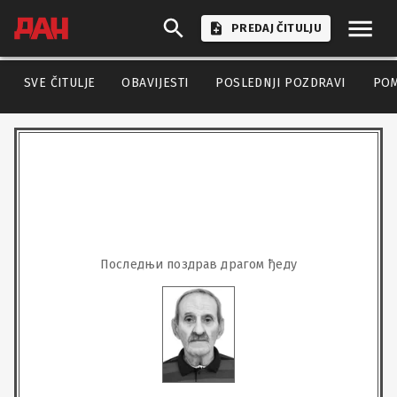
PREDAJ ČITULJU
SVE ČITULJE
OBAVIJESTI
POSLEDNJI POZDRAVI
PO
Последњи поздрав драгом ђеду