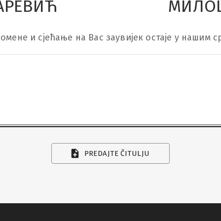
АРЕВИЋ
МИЛО
омене и сјећање на Вас заувијек остаје у нашим с
PREDAJTE ČITULJU