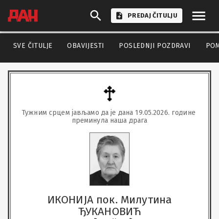
PREDAJ ČITULJU
SVE ČITULJE
OBAVIJESTI
POSLEDNJI POZDRAVI
PO
Тужним срцем јављамо да је дана 19.05.2026. године 
преминула наша драга
ИКОНИЈА пок. Милутина
ЂУКАНОВИЋ