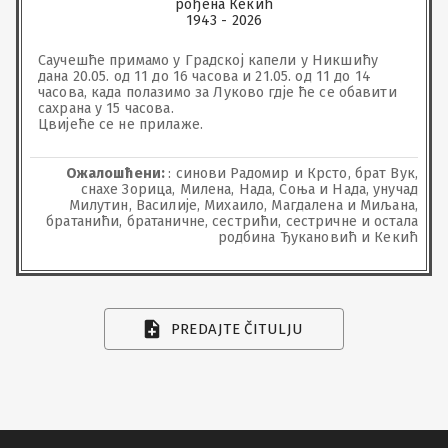
рођена Кекић
1943 - 2026
Саучешће примамо у Градској капели у Никшићу 
дана 20.05. од 11 до 16 часова и 21.05. од 11 до 14 
часова, када полазимо за Луково гдје ће се обавити 
сахрана у 15 часова.

Цвијеће се не прилаже.
Ожалошћени:
: синови Радомир и Крсто, брат Вук,
снахе Зорица, Милена, Нада, Соња и Нада, унучад
Милутин, Василије, Михаило, Магдалена и Миљана,
братанићи, братаничне, сестрићи, сестричне и остала
родбина Ђукановић и Кекић
PREDAJTE ČITULJU