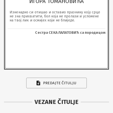
ИГОРА ТОМАНОВИЋА
Изненадно си отишао и оставио празнину коју срце 
не зна прихватити, бол која не пролази и успомене 
на твој лик и осмијех који не блиједе.
Сестра СЕКА ЛАЛАТОВИЋ са породицом
PREDAJTE ČITULJU
VEZANE ČITULJE