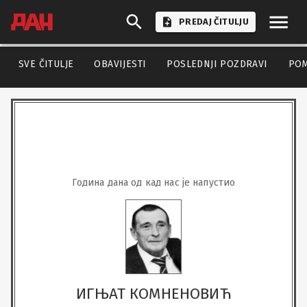
PREDAJ ČITULJU
SVE ČITULJE
OBAVIJESTI
POSLEDNJI POZDRAVI
PO
Година дана од кад нас је напустио
ИГЊАТ КОМНЕНОВИЋ