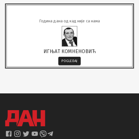
Година дана од кад није са нама
ИГЊАТ КОМНЕНОВИЋ
POGLEDAJ