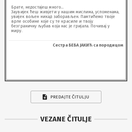
Брате, недостајеш много...

Заувијек ћеш живјети у нашим мислима, успоменама, 
увијек вољен никад заборављен. Памтићемо твоје 
врле особине које су те красиле и твоју 
безграничну љубав која нас је гријала. Почивај у 
миру.
Сестра БЕБА ЈАКИЋ са породицом
PREDAJTE ČITULJU
VEZANE ČITULJE