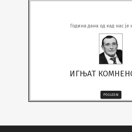
Година дана од кад нас је
ИГЊАТ КОМНЕН
POGLEDAJ