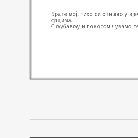
Брате мој, тихо си отишао у вј
срцима.

С љубављу и поносом чувамо т