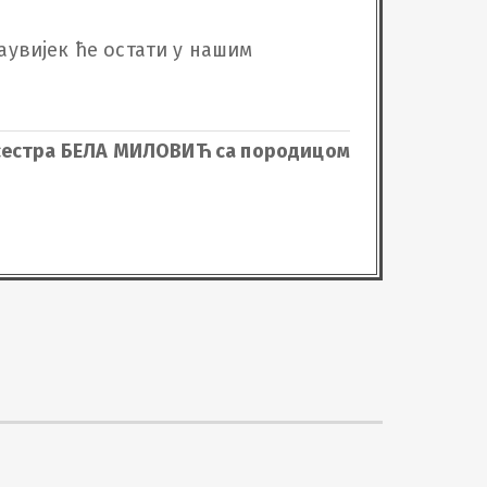
аувијек ће остати у нашим 
 сестра БЕЛА МИЛОВИЋ са породицом