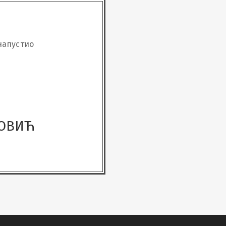
 напустио
ОВИЋ