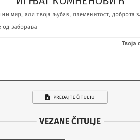
ИГЊАТ КОМНЕНОВИЋ
ечни мир, али твоја љубав, племенитост, доброта з
е од заборава
Твоја
PREDAJTE ČITULJU
VEZANE ČITULJE