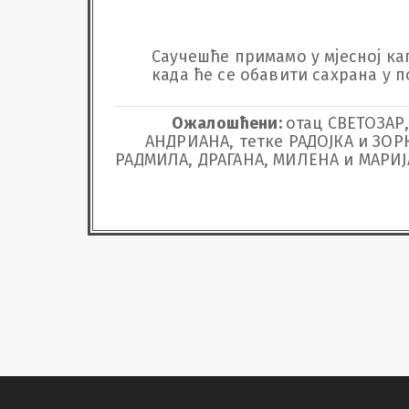
Саучешће примамо у мјесној капе
када ће се обавити сахрана у 
Ожалошћени:
отац СВЕТОЗАР,
АНДРИАНА, тетке РАДОЈКА и ЗОР
РАДМИЛА, ДРАГАНА, МИЛЕНА и МАРИЈА,