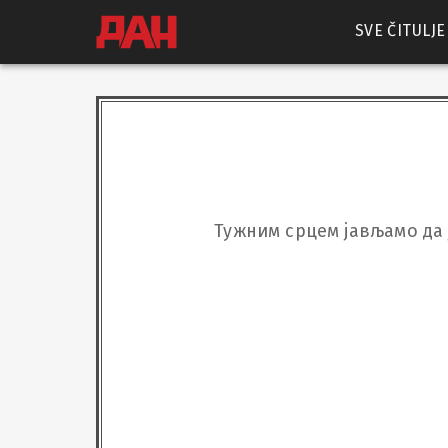
SVE ČITULJE
Тужним срцем јављамо да 