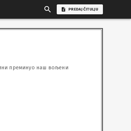
PREDAJ ČITULJU
одини преминуо наш вољени