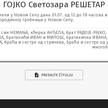
ГОЈКО Светозара РЕШЕТАР
ли у Новом Селу дана 01.07. од 12 до 18 часова и д
породичној гробници у Новом Селу.
 син НЕМАЊА, кћерка АНЂЕЛА, брат РАДОЈЕ-РАЈКО, 
КА, братанићи ИВАН и МИЛОШ, братанична ИВАНА,
 браћа и сестре од стричева, браћа и сестре од у
многоб
PREDAJTE ČITULJU