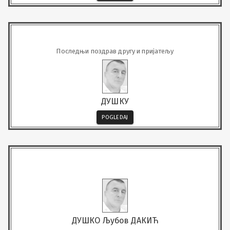
Последњи поздрав другу и пријатељу
ДУШКУ
POGLEDAJ
ДУШКО Љубов ДАКИЋ