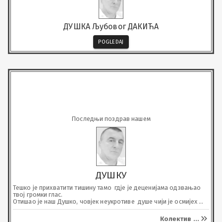
ДУШКА Љубовог ДАКИЋА
POGLEDAJ
Последњи поздрав нашем
ДУШКУ
Тешко је прихватити тишину тамо  гдје је деценијама одзвањао 
твој громки глас.

Отишао је наш Душко, човјек неукротиве  душе чији је осмијех 
био снага свима нама. Наш колега, наш „дискретни херој“ 
осјећао је свачију муку као своју. У  тренутцима када су  
Колектив
...