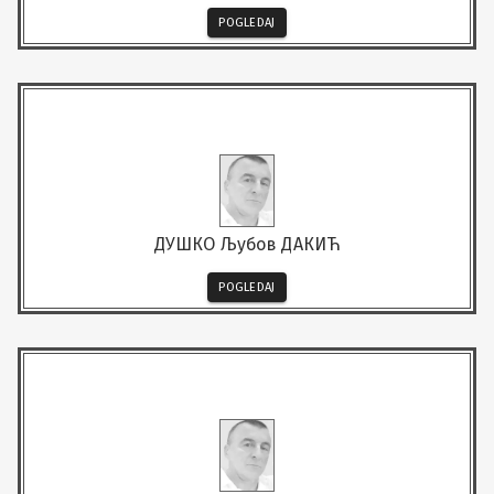
POGLEDAJ
ДУШКО Љубов ДАКИЋ
POGLEDAJ