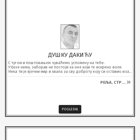
ДУШКУ ДАКИЋУ
С тугом и поштовањем чуваћемо успомену на тебе.

Утјехе нема, заборав не постоји за оне који те искрено воле.

Нека ти је вјечни мир и хвала за сву доброту коју си оставио иза 
себе .
РЕЉА, СТР
...
POGLEDAJ