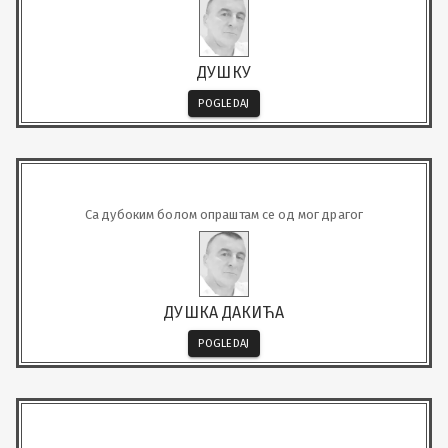
ДУШКУ
POGLEDAJ
Са дубоким болом опраштам се од мог драгог
ДУШКА ДАКИЋА
POGLEDAJ