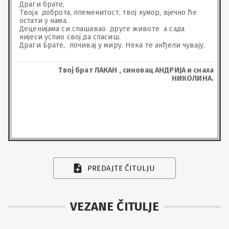
Драги брате,

Твоја  доброта, племенитост, твој хумор, вјечно ће 
остати у нама.

Деценијама си спашавао  друге животе  а сада 
нијеси успио свој да спасиш.

Драги Брате,  почивај у миру. Нека те анђели чувају.
Твој брат ЛАКАН , синовац АНДРИЈА и снаха
НИКОЛИНА.
PREDAJTE ČITULJU
VEZANE ČITULJE