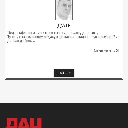
ДУЛЕ
Недостајеш нам више него што ријечи могу да опишу.

Ту си у сваком нашем уздаху који застане када покушавамо рећи 
да смо добро.

Болиш, превише...
Воле те т
...
POGLEDAJ