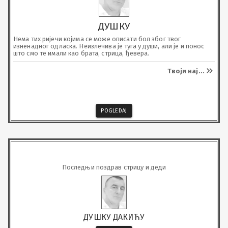
ДУШКУ
Нема тих ријечи којима се може описати бол због твог 
изненадног одласка. Неизлечива је туга у души, али је и понос 
што смо те имали као брата, стрица, ђевера.
Твоји нај
...
POGLEDAJ
Последњи поздрав стрицу и деди
ДУШКУ ДАКИЋУ