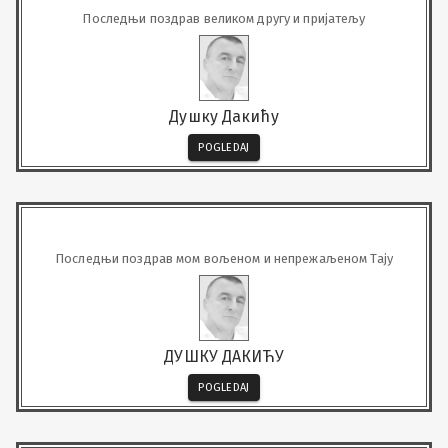
Последњи поздрав великом другу и пријатељу
Душку Дакићу
POGLEDAJ
Последњи поздрав мом вољеном и непрежаљеном Тају
ДУШКУ ДАКИЋУ
POGLEDAJ