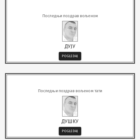
Последњи поздрав вољеном
ДУЈУ
POGLEDAJ
Последњи поздрав вољеном тати
ДУШКУ
POGLEDAJ