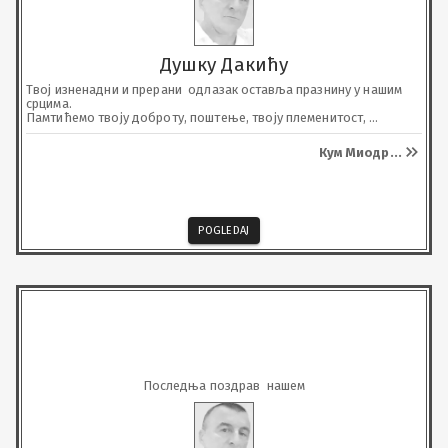
Душку Дакићу
Твој изненадни и прерани  одлазак оставља празнину у нашим 
срцима.

Памтићемо твоју доброту, поштење, твоју племенитост, 
кумовски однос и сваку твоју подршку. 

Нека ти је вјечна слава и хвала.

Кум Миодр
...
Почивај у миру, драги куме!
POGLEDAJ
Последња поздрав  нашем