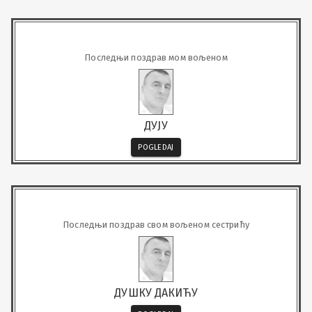
Последњи поздрав мом вољеном
ДУЈУ
POGLEDAJ
Последњи поздрав свом вољеном сестрићу
ДУШКУ ДАКИЋУ