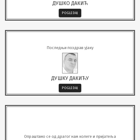
ДУШКО ДАКИЋ
POGLEDAJ
Последњи поздрав ујаку
ДУШКУ ДАКИЋУ
POGLEDAJ
Опраштамо се од драгог нам колеге и пријатеља