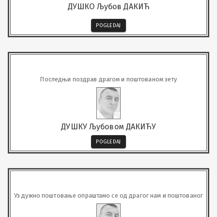
ДУШКО Љубов ДАКИЋ
POGLEDAJ
Последњи поздрав драгом и поштованом зету
ДУШКУ Љубовом ДАКИЋУ
POGLEDAJ
Уз дужно поштовање опраштамо се од драгог нам и поштованог