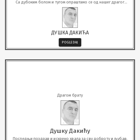
Са дубоким болом и тугом опраштамо се од нашег драгог
пријатеља и друга
ДУШКА ДАКИЋА
POGLEDAJ
Драгом брату
Душку Дакићу
Последњи поздрав и искрено хвала за сву доброту и љубав.