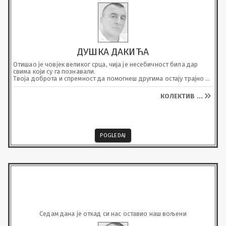
ДУШКА ДАКИЋА
Отишао је човјек великог срца, чија је несебичност била дар 
свима који су га познавали. 

Твоја доброта и спремност да помогнеш другима остају трајно 
урезани у нашим успоменама.

Заувијек ћеш живјети кроз љубав и траг који си оставио.

КОЛЕКТИВ
...
Почивај у миру.
POGLEDAJ
Седам дана је откад си нас оставио наш вољени