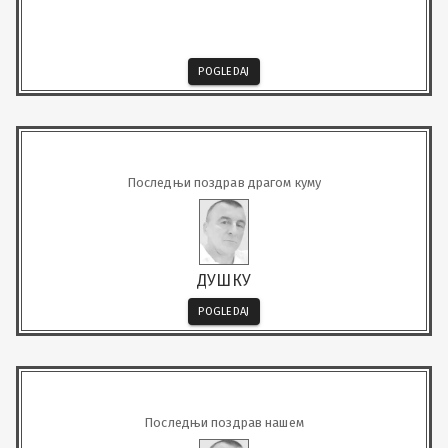
одлучивале секунде успијевао је да буде врхунски 
професионалац и пријатељ.

Те руке, које су нас чврсто грлиле, дочekале су први плач многе 
дјеце и из понoра вратиле многе људске судбине.

Био је очинска фигура за младе колеге, увијек спреман да 
топлом ријечју и шалoм

POGLEDAJ
поправи тежак дан. 

Данас су хладни и пусти  ходници Хитне.  Само тишина. 

Нама које си онако топло звао „Лака мој“, „ Сунце“ остаје 
непреболна празнина.

Путуј „Лака наш“!

Путуј тамо гдје те чекају путеви небески –они непревезени и 
непређени, 

Последњи поздрав драгом куму
Вози мирно кроз вјечност, а ми ћемо те носити као вјечно 
„сунце“ у нашим срцима.

П.С. Дуле, остаје оних пар твојих реченица да се памте и 
изговарају као једина
ДУШКУ
POGLEDAJ
Последњи поздрав нашем