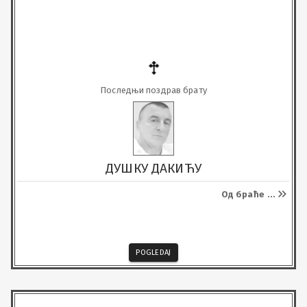
Последњи поздрав брату
ДУШКУ ДАКИЋУ
Од браће
...
POGLEDAJ