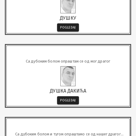
ДУШКУ
POGLEDAJ
Са дубоким болом опраштам се од мог драгог
ДУШКА ДАКИЋА
POGLEDAJ
Са дубоким болом и тугом опраштамо се од нашег драгог