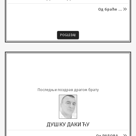
Од браће
...
POGLEDAJ
Последњи поздрав драгом брату
ДУШКУ ДАКИЋУ
Од РАДОВА
...