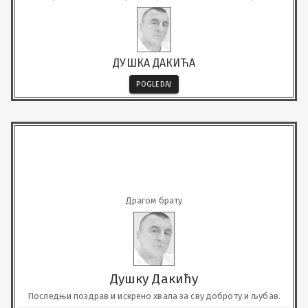
пријатеља и друга
ДУШКА ДАКИЋА
POGLEDAJ
Драгом брату
Душку Дакићу
Последњи поздрав и искрено хвала за сву доброту и љубав.