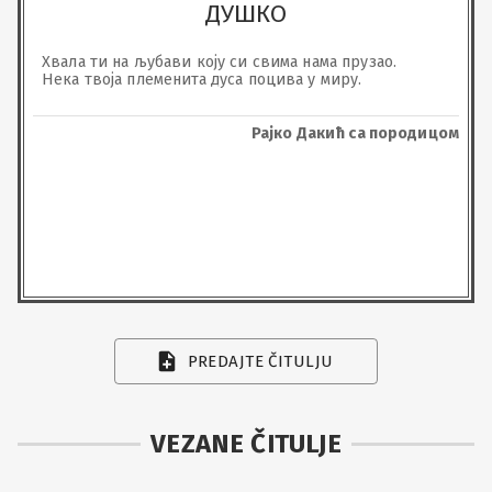
ДУШКО
Хвала ти на љубави коју си свима нама прузао.

Нека твоја племенита дуса поцива у миру.
Рајко Дакић са породицом
PREDAJTE ČITULJU
VEZANE ČITULJE