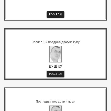
професионалац и пријатељ.

Те руке, које су нас чврсто грлиле, дочekале су први плач многе 
дјеце и из понoра вратиле многе људске судбине.

Био је очинска фигура за младе колеге, увијек спреман да 
топлом ријечју и шалoм

POGLEDAJ
поправи тежак дан. 

Данас су хладни и пусти  ходници Хитне.  Само тишина. 

Нама које си онако топло звао „Лака мој“, „ Сунце“ остаје 
непреболна празнина.

Путуј „Лака наш“!

Путуј тамо гдје те чекају путеви небески –они непревезени и 
непређени, 

Последњи поздрав драгом куму
Вози мирно кроз вјечност, а ми ћемо те носити као вјечно 
„сунце“ у нашим срцима.

П.С. Дуле, остаје оних пар твојих реченица да се памте и 
изговарају као једина
ДУШКУ
POGLEDAJ
Последњи поздрав нашем