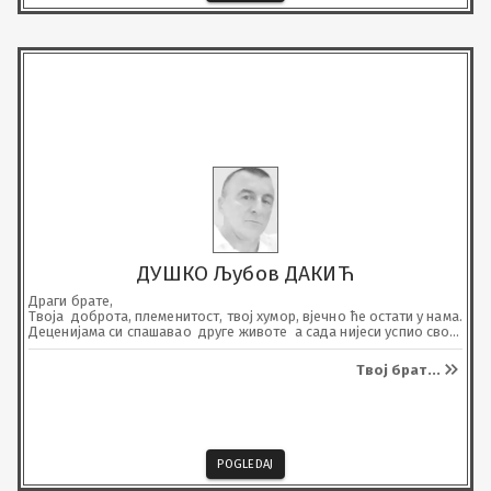
ДУШКО Љубов ДАКИЋ
Драги брате,

Твоја  доброта, племенитост, твој хумор, вјечно ће остати у нама.

Деценијама си спашавао  друге животе  а сада нијеси успио свој 
да спасиш.

Драги Брате,  почивај у миру. Нека те анђели чувају.
Твој брат
...
POGLEDAJ