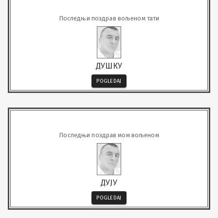
Последњи поздрав вољеном тати
ДУШКУ
POGLEDAJ
Последњи поздрав мом вољеном
ДУЈУ
POGLEDAJ