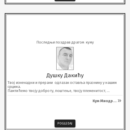
Последњи поздрав драгом  куму
Душку Дакићу
Твој изненадни и прерани  одлазак оставља празнину у нашим 
срцима.

Памтићемо твоју доброту, поштење, твоју племенитост, 
кумовски однос и сваку твоју подршку. 

Нека ти је вјечна слава и хвала.

Кум Миодр
...
Почивај у миру, драги куме!
POGLEDAJ