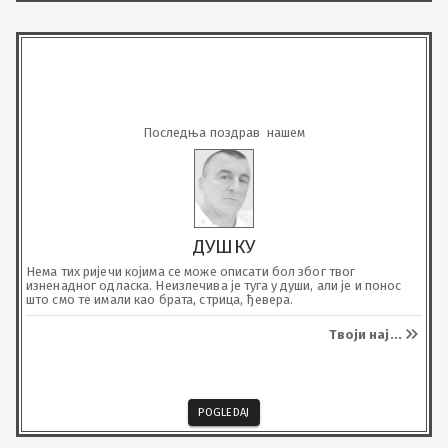
Последња поздрав  нашем
ДУШКУ
Нема тих ријечи којима се може описати бол због твог 
изненадног одласка. Неизлечива је туга у души, али је и понос 
што смо те имали као брата, стрица, ђевера.
Твоји нај
...
POGLEDAJ