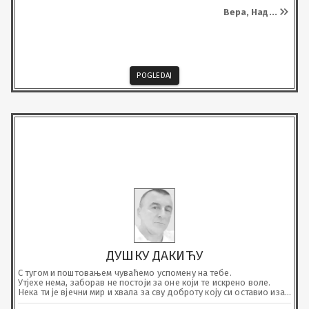
Вера, Над
...
POGLEDAJ
ДУШКУ ДАКИЋУ
С тугом и поштовањем чуваћемо успомену на тебе.

Утјехе нема, заборав не постоји за оне који те искрено воле.

Нека ти је вјечни мир и хвала за сву доброту коју си оставио иза 
себе .