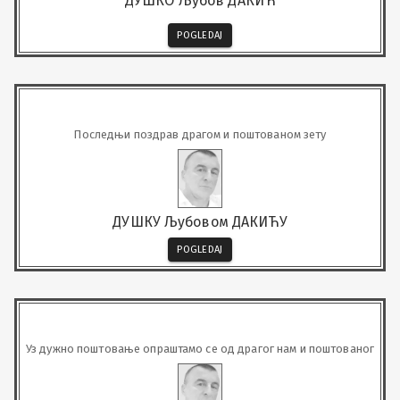
ДУШКО Љубов ДАКИЋ
POGLEDAJ
Последњи поздрав драгом и поштованом зету
ДУШКУ Љубовом ДАКИЋУ
POGLEDAJ
Уз дужно поштовање опраштамо се од драгог нам и поштованог