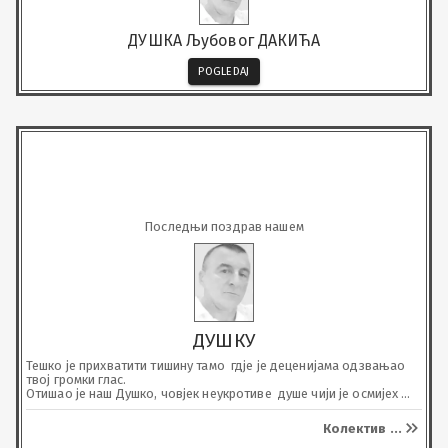
ДУШКА Љубовог ДАКИЋА
POGLEDAJ
Последњи поздрав нашем
ДУШКУ
Тешко је прихватити тишину тамо  гдје је деценијама одзвањао 
твој громки глас.

Отишао је наш Душко, човјек неукротиве  душе чији је осмијех 
био снага свима нама. Наш колега, наш „дискретни херој“ 
осјећао је свачију муку као своју. У  тренутцима када су  
Колектив
...
одлучивале секунде успијевао је да буде врхунски 