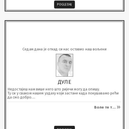
POGLEDAJ
Седам дана је откад си нас оставио наш вољени
ДУЛЕ
Недостајеш нам више него што ријечи могу да опишу.

Ту си у сваком нашем уздаху који застане када покушавамо рећи 
да смо добро.

Болиш, превише...
Воле те т
...