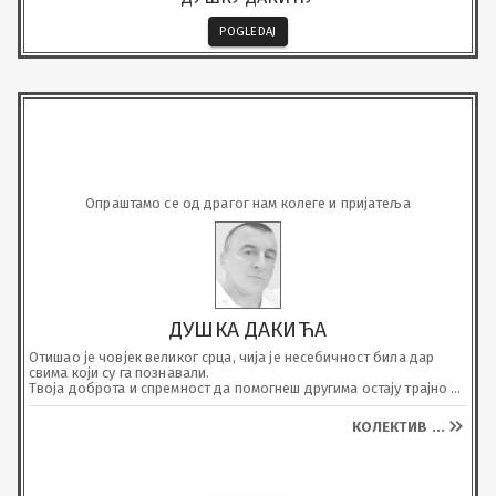
POGLEDAJ
Опраштамо се од драгог нам колеге и пријатеља
ДУШКА ДАКИЋА
Отишао је човјек великог срца, чија је несебичност била дар 
свима који су га познавали. 

Твоја доброта и спремност да помогнеш другима остају трајно 
урезани у нашим успоменама.

Заувијек ћеш живјети кроз љубав и траг који си оставио.

КОЛЕКТИВ
...
Почивај у миру.