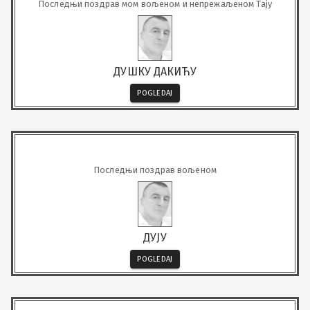
Последњи поздрав мом вољеном и непрежаљеном Тају
ДУШКУ ДАКИЋУ
POGLEDAJ
Последњи поздрав вољеном
ДУЈУ
POGLEDAJ