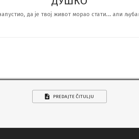
ДУШКО
апустио, да је твој живот морао стати... али љубав
PREDAJTE ČITULJU