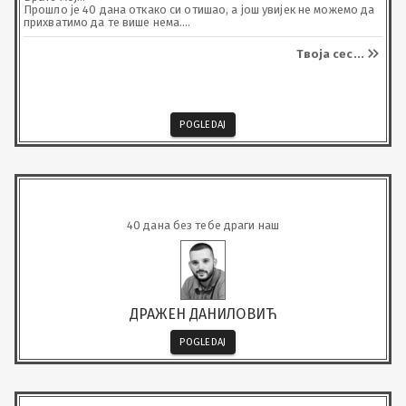
Прошло је 40 дана откако си отишао, а још увијек не можемо да 
прихватимо да те више нема.

Најљепше успомене носе твој осмијех. 

Одрасли смо заједно, дијелили дјетињство, безбрижна љета, 
Твоја сес
...
игру, смијех и успомене које вријеме никада неће избрисати.

Био си мој брат, мој пријатељ и дио мог живота.

Хвала ти за сваку успомену, за сваку радост и за љубав коју си 
нам пружао.

Недостајеш сваког дана, у сваком сјећању и сваком осмијеху 
који нас подсјети на тебе.

POGLEDAJ
Док год живимо носићемо Те у свом срцу.

Почивај у миру, Анђеле наш.
40 дана без тебе драги наш
ДРАЖЕН ДАНИЛОВИЋ
POGLEDAJ