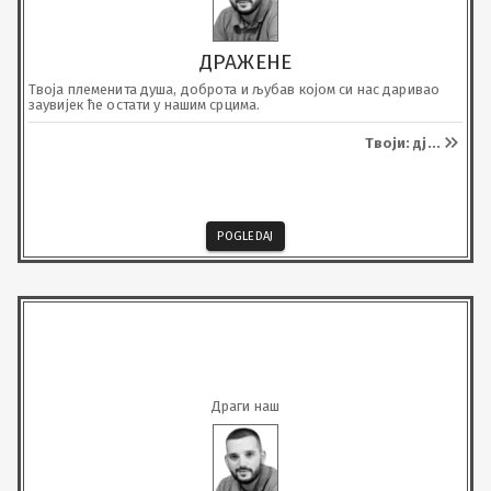
ДРАЖЕНЕ
Твоја племенита душа, доброта и љубав којом си нас даривао 
заувијек ће остати у нашим срцима.
Твоји: дј
...
POGLEDAJ
Драги наш