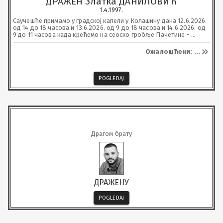
ДРАЖЕН Златка ДАНИЛОВИЋ
1.4.1997.
Саучешће примамо у градској капели у Колашину дана 12.6.2026. 
од 14 до 18 часова и 13.6.2026. од 9 до 18 часова и 14.6.2026. од 
9 до 11 часова када крећемо на сеоско гробље Пачетине - 
Раичевине, ђе ће се обавити сахрана нашег вољеног у 15 часова.
Ожалошћени: ...
POGLEDAJ
Драгом брату
ДРАЖЕНУ
POGLEDAJ