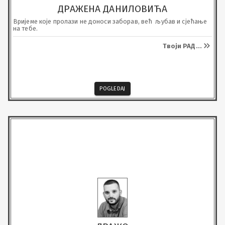
ДРАЖЕНА ДАНИЛОВИЋА
Вријеме које пролази не доноси заборав, већ  љубав и сјећање 
на тебе.
Твоји РАД
...
POGLEDAJ