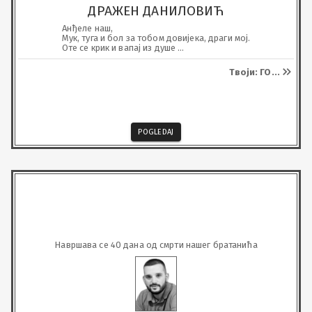
ДРАЖЕН ДАНИЛОВИЋ
Анђеле наш,

Мук, туга и бол за тобом довијека, драги мој.

Оте се крик и вапај из душе 

како остасмо без наше душе.

Твоја неизмјерна љубав и топлина 

Твоји: ГО
...
остају светионик у нашим срцима.

Све док дишемо за нас неће бити крај.
POGLEDAJ
Навршава се 40 дана од смрти нашег братанића