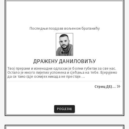
Последњи поздрав вољеном братанићу
ДРАЖЕНУ ДАНИЛОВИЋУ
Твој прерани и изненадни одлазак је болни губитак за све нас. 

Остало је много лијепих успомена и сјећања на тебе. Вјерујемо 
да си тамо гдје осмијех никада не престаје. 

Почивај у миру, а ми ћемо те чувати од заборава.
Стриц ДЕЈ
...
POGLEDAJ