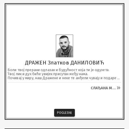
ДРАЖЕН Златков ДАНИЛОВИЋ
Боли твој прерани одлазак и будућност која ти је одузета. 

Твој лик и дух биће увијек присутан међу нама. 

Почивај у миру, наш Дражене и неке те анђели чувају и подаре 
небеско царство.
СЛАЂАНА М
...
POGLEDAJ