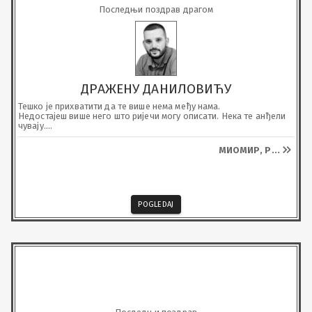
Последњи поздрав драгом
ДРАЖЕНУ ДАНИЛОВИЋУ
Тешко је прихватити да те више нема међу нама.

Недостајеш више него што ријечи могу описати. Нека те анђели 
чувају.

Живјећеш вјечно у нашим срцима.
МИОМИР, Р
...
POGLEDAJ