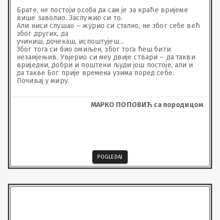
Брате, не постоји особа да сам је за краће вријеме 
више заволио. Заслужио си то.

Али ниси слушао – журио си стално, не због себе већ 
због других, да 

учиниш, дочекаш, испоштујеш...

Због тога си био омиљен, због тога ћеш бити 
незамјењив. Увјерио си меу двије ствари – да такви 
вриједни, добри и поштени људи још постоје, али и 
да такве Бог прије времена узима поред себе.

Почивај у миру.
МАРКО ПОПОВИЋ са породицом
POGLEDAJ