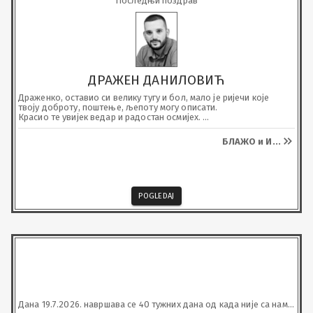
Последњи поздрав
ДРАЖЕН ДАНИЛОВИЋ
Драженко, оставио си велику тугу и бол, мало је ријечи које 
твоју доброту, поштење, љепоту могу описати. 

Красио те увијек ведар и радостан осмијех. 

БИО СИ ВОЉЕН.
БЛАЖО и И
...
POGLEDAJ
Дана 19.7.2026. навршава се 40 тужних дана од када није са нама 