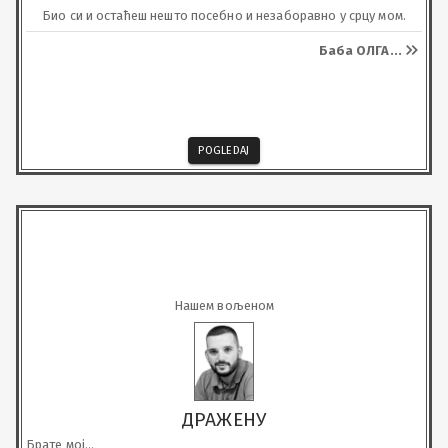
Био си и остаћеш нешто посебно и незаборавно у срцу мом.
Баба ОЛГА
...
POGLEDAJ
Нашем вољеном
ДРАЖЕНУ
Брате мој...
