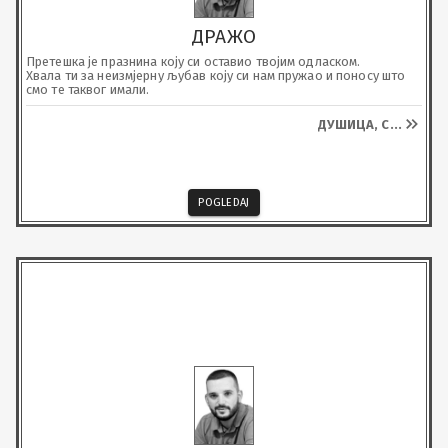
ДРАЖО
Претешка је празнина коју си оставио твојим одласком.

Хвала ти за неизмјерну љубав коју си нам пружао и поносу што 
смо те таквог имали.
ДУШИЦА, С
...
POGLEDAJ