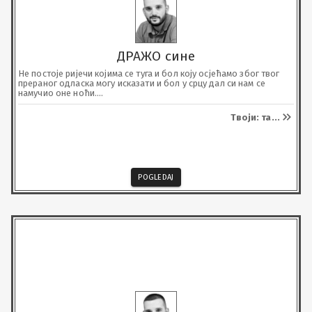
ДРАЖО сине
Не постоје ријечи којима се туга и бол коју осјећамо због твог 
прераног одласка могу исказати и бол у срцу дал си нам се 
намучио оне ноћи.

Сине!

Зар је морала зла судбина да те одведе тако рано? У сваком 
Твоји: та
...
нашем дану у свакој нашој сузи и ријечи си Ти.

Тешко је живјети са тугом, видјети те свуда, а нигдје Те нема.

Како даље, како, сине?

Почивај у миру, имаш и са ким.

Ти си требао нас да испратиш, а не ми тебе. Умјесто веселе 
свадбе ми направили тужну,  уплакану.
POGLEDAJ