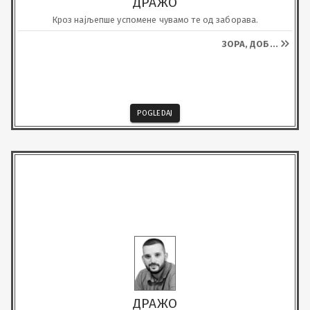
ДРАЖО
Кроз најљепше успомене чувамо те од заборава.
ЗОРА, ДОБ
...
POGLEDAJ
ДРАЖО