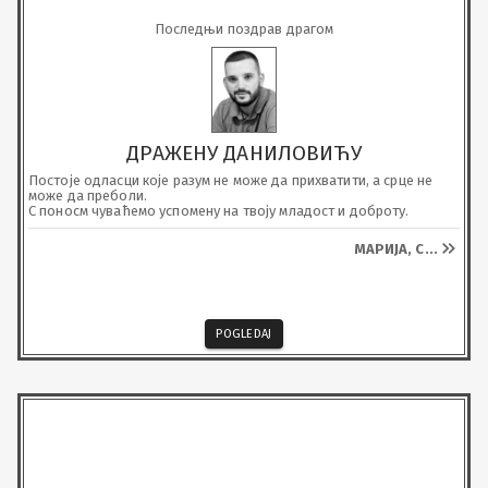
Последњи поздрав драгом
ДРАЖЕНУ ДАНИЛОВИЋУ
Постоје одласци које разум не може да прихватити, а срце не 
може да преболи.

С поносм чуваћемо успомену на твоју младост и доброту.
МАРИЈА, С
...
POGLEDAJ