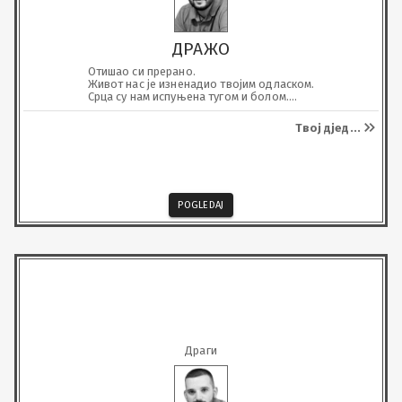
ДРАЖО
Отишао си прерано.

Живот нас је изненадио твојим одласком.

Срца су нам испуњена тугом и болом.

Али смо поносни што си био баш наш.
Твој дјед
...
POGLEDAJ
Драги