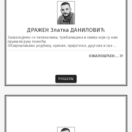
наш син и брат
ДРАЖЕН Златка ДАНИЛОВИЋ
Захваљујемо се лелекачима, тужбалицама и свима који су нам 
пружили руку помоћи.

Обавјештавамо родбину, кумове, пријатеље, другове и све 
познанике да ћемо тога дана посјетити његову вјечну кућу у 10 
часова на гробљу Пачетине Раичевине
ОЖАЛОШЋЕН
...
POGLEDAJ