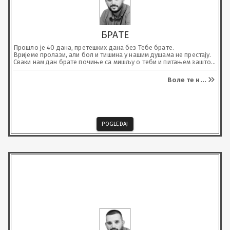
БРАТЕ
Прошло је 40 дана, претешких дана без Тебе брате.

Вријеме пролази, али бол и тишина у нашим душама не престају.

Сваки нам дан брате почиње са мишљу о теби и питањем зашто 
си морао да одеш тако рано. Кад си почео да живиш живот 
пуним плућима.

Воле те н
...
Био си нам, брате, заштитник, наш понос и наш ослонац.

Док год живимо нас двоје живјећеш и Ти, кроз сваку нашу сузу, 
успомену и неизговорену ријеч.

Вози небеским путевима, Анђеле наш.
POGLEDAJ