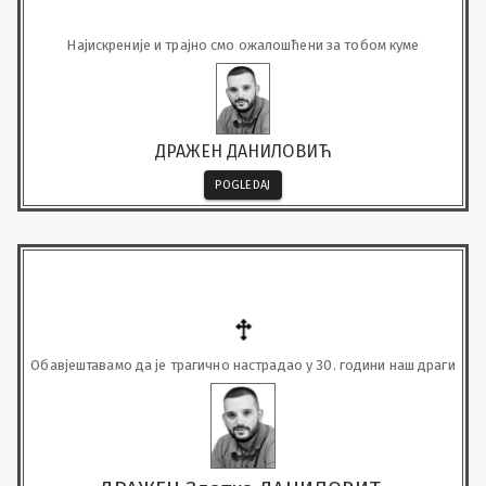
Најискреније и трајно смо ожалошћени за тобом куме
ДРАЖЕН ДАНИЛОВИЋ
POGLEDAJ
Обавјештавамо да је трагично настрадао у 30. години наш драги