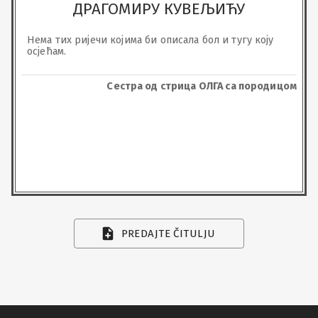
ДРАГОМИРУ КУВЕЉИЋУ
Нема тих ријечи којима би описала бол и тугу коју 
осјећам.
Сестра од стрица ОЛГА са породицом
PREDAJTE ČITULJU