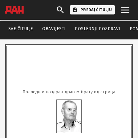
PREDAJ ČITULJU
SVE ČITULJE
OBAVIJESTI
POSLEDNJI POZDRAVI
PO
Последњи поздрав драгом брату од стрица