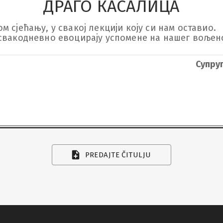
ДРАГО КАСАЛИЦА
сјећању, у свакој лекцији коју си нам оставио.

свакодневно евоцирају успомене на нашег вољено
Супру
PREDAJTE ČITULJU