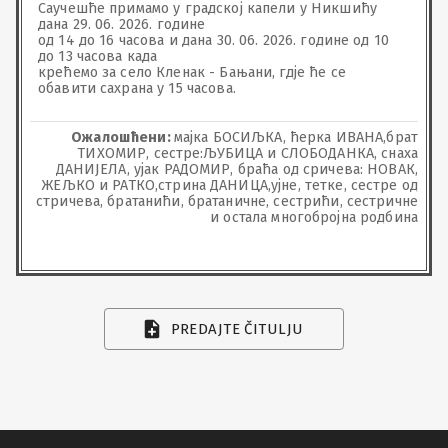
Саучешће примамо у градској капели у Никшићу 
дана 29. 06. 2026. године

од 14 до 16 часова и дана 30. 06. 2026. године од 10 
до 13 часова када

крећемо за село Кленак - Бањани, гд‌је ће се 
обавити сахрана у 15 часова.
Ожалошћени:
мајка БОСИЉКА, ћерка ИВАНА,брат
ТИХОМИР, сестре:ЉУБИЦА и СЛОБОДАНКА, снаха
ДАНИЈЕЛА, ујак РАДОМИР, браћа од сричева: НОВАК,
ЖЕЉКО и РАТКО,стрина ДАНИЦА,ујне, тетке, сестре од
стричева, братанићи, братаничне, сестрићи, сестричне
и остала многобројна родбина
PREDAJTE ČITULJU