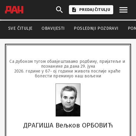
PREDAJ ČITULJU
SVE ČITULJE
OBAVIJESTI
POSLEDNJI POZDRAVI
PO
Са дубоком тугом обавјештавамо родбину, пријатеље и 
познанике да дана 29. јуна

2026. године у 67- ој години живота послије краће 
болести преминуо наш вољени
ДРАГИША Вељков ОРБОВИЋ