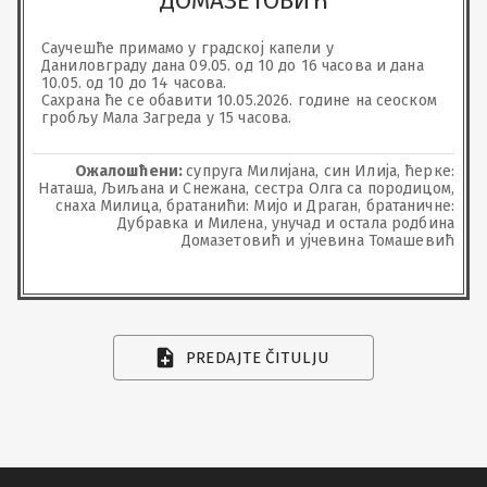
ДОМАЗЕТОВИЋ
Саучешће примамо у градској капели у 
Даниловграду дана 09.05. од 10 до 16 часова и дана  
10.05. од 10 до 14 часова.

Сахрана ће се обавити 10.05.2026. године на сеоском 
гробљу Мала Загреда у 15 часова.
Ожалошћени:
супруга Милијана, син Илија, ћерке:
Наташа, Љиљана и Снежана, сестра Олга са породицом,
снаха Милица, братанићи: Мијо и Драган, братаничне:
Дубравка и Милена, унучад и остала родбина
Домазетовић и ујчевина Томашевић
PREDAJTE ČITULJU