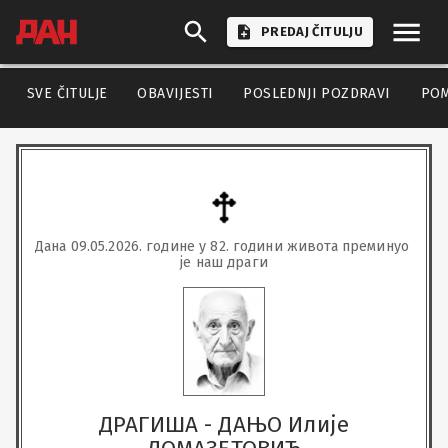
PREDAJ ČITULJU
SVE ČITULJE
OBAVIJESTI
POSLEDNJI POZDRAVI
PO
Дана 09.05.2026. године у 82. години живота преминуо 
је наш драги
ДРАГИША - ДАЊО Илије