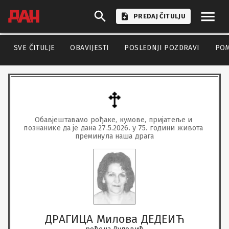
PREDAJ ČITULJU
SVE ČITULJE
OBAVIJESTI
POSLEDNJI POZDRAVI
PO
Обавјештавамо рођаке, кумове, пријатеље и 
познанике да је дана 27.5.2026. у 75. години живота 
преминула наша драга
ДРАГИЦА Милова ДЕДЕИЋ