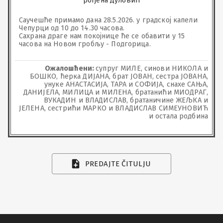
рођена Дуловић
Саучешће примамо дана 28.5.2026. у градској капели 
Чепурци од 10 до 14.30 часова.

Сахрана драге нам покојнице ће се обавити у 15 
часова на Новом гробљу - Подгорица.
Ожалошћени:
супруг МИЛЕ, синови НИКОЛА и
БОШКО, ћерка ДИЈАНА, брат ЈОВАН, сестра ЈОВАНА,
унуке АНАСТАСИЈА, ТАРА и СОФИЈА, снахе САЊА,
ДАНИЈЕЛА, МИЛИЦА и МИЛЕНА, братанићи МИОДРАГ,
ВУКАДИН и ВЛАДИСЛАВ, братаничине ЖЕЉКА и
ЈЕЛЕНА, сестрићи МАРКО и ВЛАДИСЛАВ СИМЕУНОВИЋ
и остала родбина
PREDAJTE ČITULJU